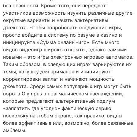
без опасности. Кроме того, они передают
участников возможность изучить различные другие
округлые варианты и начать альтернативы
джекпота. Чтобы попробовать следующие игры,
просто войдите в систему по разуме в казино и
инициируйте «Сумма онлайн -игр». Есть много
видов видеоигр широко открыты, однако самыми
новыми – это игры электронных игровых автоматов.
Таким образом, в следующих играх варьируются их
темы, катушку для приманок и инициируют
корректировки заплат и начинают мощность
джекпота. Среди самых популярных игр могут быть
ворота Olympus в прагматическом наслаждении,
которые предлагают альтернативный подиум
«заплатить где угодно» фактическую серию,
поскольку на любом экране, как правило, видны
более эффективные или, возможно, более связанные
эмблемы.