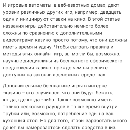
И игровые автоматы, в веб-азартных домах, дают
уровни различных других игр, например, двадцать
один и инициируют ставки на кино. В этой статье
названия игры действительно немного более
сложны по сравнению с дополнительными
видеоиграми казино просто потому, что они должны
иметь время и удачу. Чтобы сыграть правила и
методы этих онлайн -игр, вы могли бы, возможно,
научные дисциплины из бесплатного сферического
предложения казино, прежде чем вы решите
доступны на законных денежных средствах.
Дополнительные бесплатные игры в интернет
-казино – это случилось, что они будут бежать,
когда, где когда -либо. Также возможно иметь
только несколько раундов в то же время внутри
трубки или, возможно, потребление еды на ваш
кухонный стол. Но для того, чтобы заработать много
денег, вы намереваетесь сделать средства вниз.