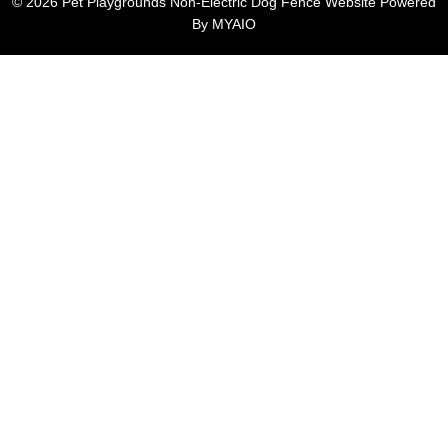
© 2026 Pet Playgrounds Non-Electric Dog Fence Website Powered
By
MYAIO