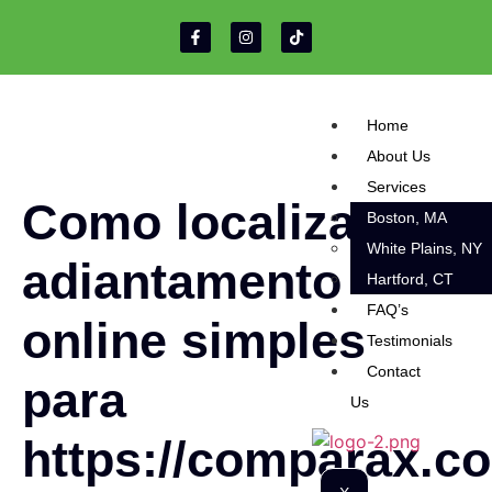
Home
About Us
Services
Como localizar um
Boston, MA
White Plains, NY
adiantamento
Hartford, CT
FAQ’s
online simples
Testimonials
Contact
para
Us
https://comparax.c